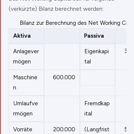
(verkürzte) Bilanz berechnet werden:
Bilanz zur Berechnung des Net Working Capi
Aktiva
Passiva
300
Anlagever
Eigenkapi
mögen
tal
600.000
Maschine
n
Umlaufve
Fremdkap
rmögen
ital
200.000
500
Vorräte
(Langfrist