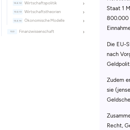
Wirtschaftspolitik
›
Staat 1 M
Wirtschaftstheorien
›
800.000 
Ökonomische Modelle
›
Einnahmeq
Finanzwissenschaft
›
Die EU-St
nach Vor
Geldpoliti
Zudem er
sie (jens
Geldsche
Zusammen
Recht, Ge