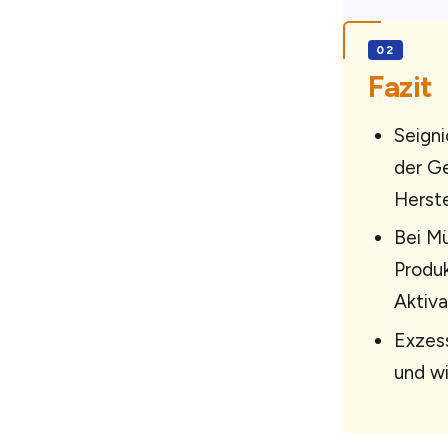
Fazit
Seigni
der G
Herste
Bei M
Produk
Aktiva
Exzess
und wi