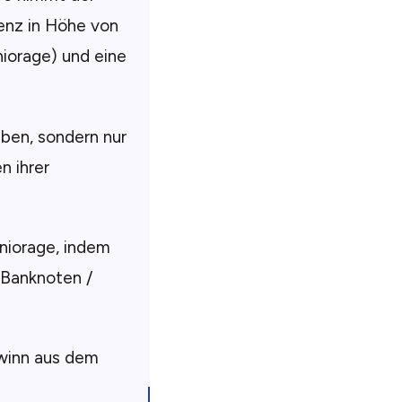
renz in Höhe von
niorage) und eine
eben, sondern nur
n ihrer
niorage, indem
. Banknoten /
winn aus dem