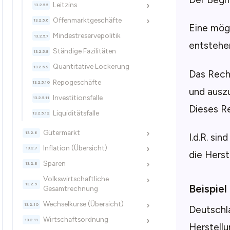
Leitzins
›
Offenmarktgeschäfte
›
Eine mögl
Mindestreservepolitik
entstehe
Ständige Fazilitäten
Quantitative Lockerung
Das Recht
Repogeschäfte
und auszu
Investitionsfalle
Dieses Re
Liquiditätsfalle
Gütermarkt
›
I.d.R. si
Inflation (Übersicht)
›
die Herst
Sparen
›
Volkswirtschaftliche
›
Beispiel
Gesamtrechnung
Wechselkurse (Übersicht)
›
Deutschla
Wirtschaftsordnung
›
Herstell