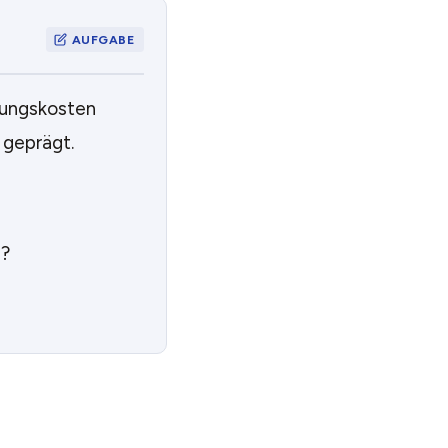
lungskosten
 geprägt.
e?