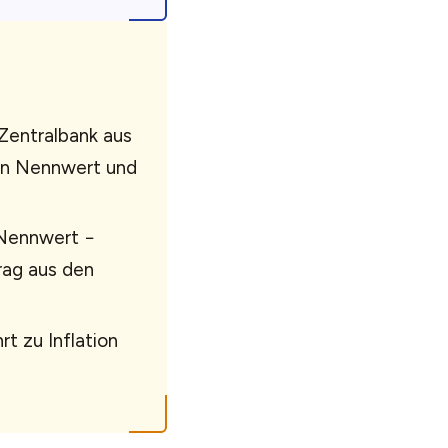
Zentralbank aus
en Nennwert und
(Nennwert −
rag aus den
t zu Inflation