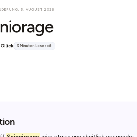
NDERUNG: 5. AUGUST 2026
niorage
 Glück
3 Minuten Lesezeit
tion
iff
Seigniorage
wird etwas uneinheitlich verwendet.