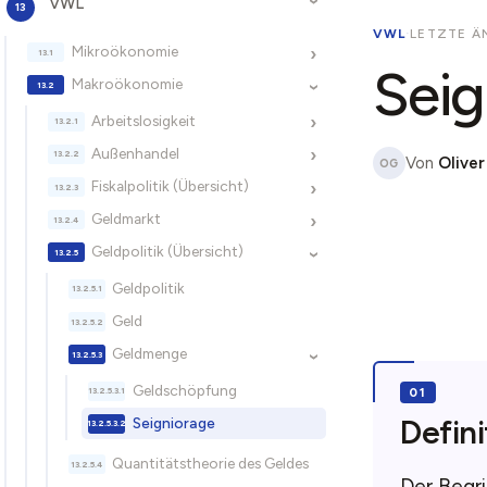
VWL
›
VWL
·
LETZTE Ä
Mikroökonomie
›
Seig
Makroökonomie
›
Arbeitslosigkeit
›
Außenhandel
›
Von
Oliver
OG
Fiskalpolitik (Übersicht)
›
Geldmarkt
›
Geldpolitik (Übersicht)
›
Geldpolitik
Geld
Geldmenge
›
Geldschöpfung
Defini
Seigniorage
Quantitätstheorie des Geldes
Der Begr