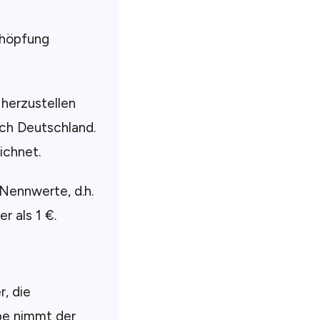
chöpfung
 herzustellen
uch Deutschland.
chnet.
 Nennwerte, d.h.
r als 1 €.
r, die
be nimmt der