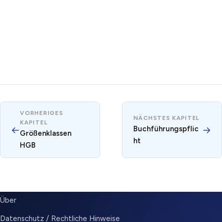
VORHERIGES
NÄCHSTES KAPITEL
KAPITEL
←
Buchführungspflic
→
Größenklassen
ht
HGB
SUBMENU
Über
Datenschutz / Rechtliche Hinweise