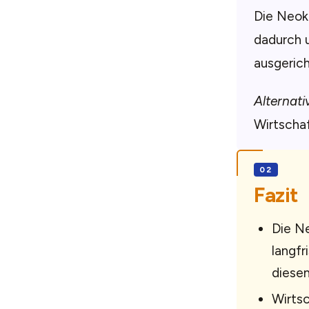
Die Neokl
dadurch u
ausgeric
Alternati
Wirtschaf
Fazit
Die Ne
langfr
diesen
Wirtsc