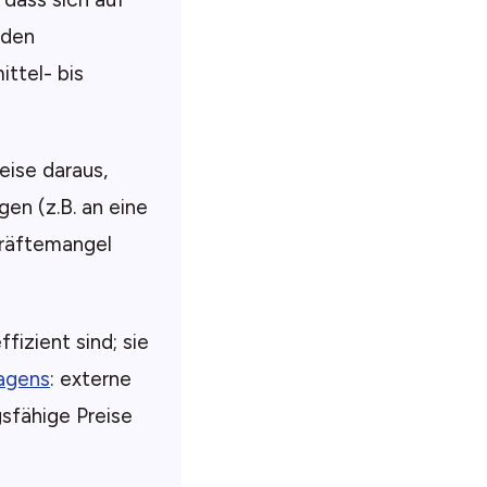
nden
ttel- bis
eise daraus,
en (z.B. an eine
kräftemangel
fizient sind; sie
agens
: externe
sfähige Preise