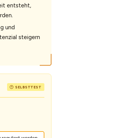
it entsteht,
rden.
ng und
enzial steigern
reguliert werden.