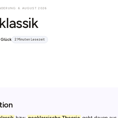
NDERUNG: 6. AUGUST 2026
lassik
 Glück
2 Minuten Lesezeit
tion
lassik
bzw.
neoklassische Theorie
geht davon aus,