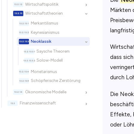
Wirtschaftspolitik
›
Märkten 
Wirtschaftstheorien
›
Preisbew
Merkantilismus
langfristi
Keynesianismus
Neoklassik
›
Wirtschaf
Saysche Theorem
dass sich
Solow-Modell
verringe
Monetarismus
durch Lo
Schöpferische Zerstörung
Ökonomische Modelle
›
Die Neokl
Finanzwissenschaft
beschäfti
›
Effekte, 
oder Löhn