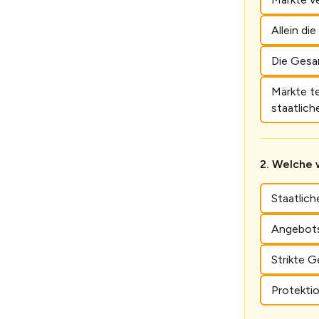
Allein di
Die Gesa
Märkte te
staatlich
Welche w
Staatlic
Angebotso
Strikte G
Protektio