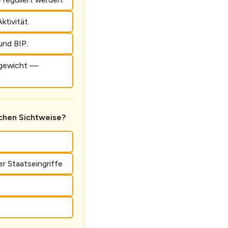
ktivität.
und BIP.
chgewicht —
schen Sichtweise?
r Staatseingriffe