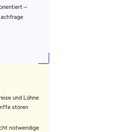
rientiert –
 Nachfrage
Preise und Löhne
riffe stören
icht notwendige