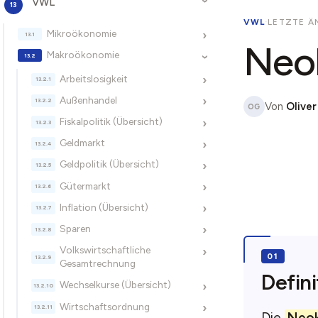
VWL
›
VWL
·
LETZTE Ä
Mikroökonomie
›
Neok
Makroökonomie
›
Arbeitslosigkeit
›
Außenhandel
›
Von
Oliver
OG
Fiskalpolitik (Übersicht)
›
Geldmarkt
›
Geldpolitik (Übersicht)
›
Gütermarkt
›
Inflation (Übersicht)
›
Sparen
›
Volkswirtschaftliche
›
Gesamtrechnung
Defini
Wechselkurse (Übersicht)
›
Wirtschaftsordnung
›
Die
Neok