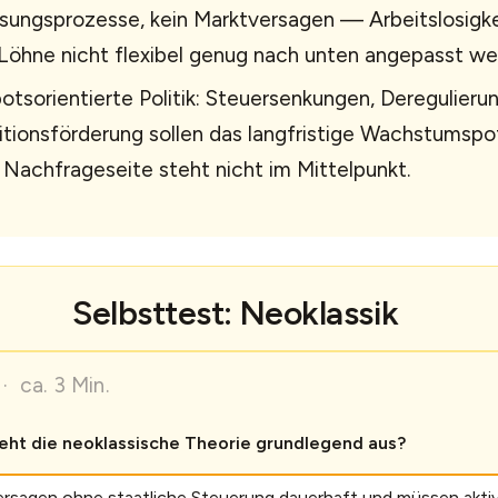
ungsprozesse, kein Marktversagen — Arbeitslosigke
öhne nicht flexibel genug nach unten angepasst we
tsorientierte Politik: Steuersenkungen, Deregulieru
itionsförderung sollen das langfristige Wachstumspot
Nachfrageseite steht nicht im Mittelpunkt.
Selbsttest: Neoklassik
· ca. 3 Min.
ht die neoklassische Theorie grundlegend aus?
ersagen ohne staatliche Steuerung dauerhaft und müssen aktiv 