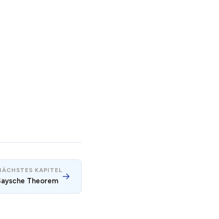
NÄCHSTES KAPITEL
→
Saysche Theorem