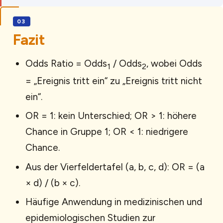
Fazit
Odds Ratio = Odds
/ Odds
, wobei Odds
1
2
= „Ereignis tritt ein“ zu „Ereignis tritt nicht
ein“.
OR = 1: kein Unterschied; OR > 1: höhere
Chance in Gruppe 1; OR < 1: niedrigere
Chance.
Aus der Vierfeldertafel (a, b, c, d): OR = (a
× d) / (b × c).
Häufige Anwendung in medizinischen und
epidemiologischen Studien zur