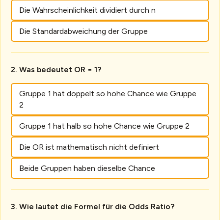
Die Wahrscheinlichkeit dividiert durch n
Die Standardabweichung der Gruppe
Was bedeutet OR = 1?
Gruppe 1 hat doppelt so hohe Chance wie Gruppe
2
Gruppe 1 hat halb so hohe Chance wie Gruppe 2
Die OR ist mathematisch nicht definiert
Beide Gruppen haben dieselbe Chance
Wie lautet die Formel für die Odds Ratio?