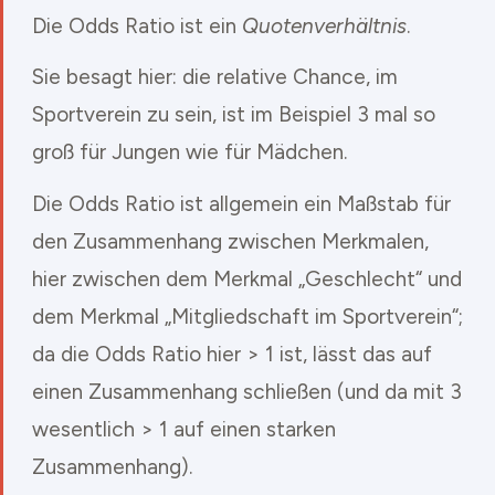
Die Odds Ratio ist ein
Quotenverhältnis
.
Sie besagt hier: die relative Chance, im
Sportverein zu sein, ist im Beispiel 3 mal so
groß für Jungen wie für Mädchen.
Die Odds Ratio ist allgemein ein Maßstab für
den Zusammenhang zwischen Merkmalen,
hier zwischen dem Merkmal „Geschlecht“ und
dem Merkmal „Mitgliedschaft im Sportverein“;
da die Odds Ratio hier > 1 ist, lässt das auf
einen Zusammenhang schließen (und da mit 3
wesentlich > 1 auf einen starken
Zusammenhang).