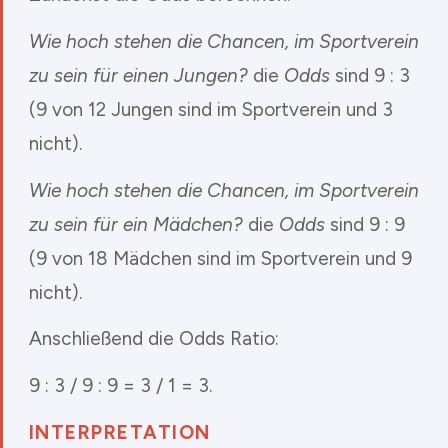
Wie hoch stehen die Chancen, im Sportverein
zu sein für einen Jungen?
die
Odds
sind 9 : 3
(9 von 12 Jungen sind im Sportverein und 3
nicht).
Wie hoch stehen die Chancen, im Sportverein
zu sein für ein Mädchen?
die
Odds
sind 9 : 9
(9 von 18 Mädchen sind im Sportverein und 9
nicht).
Anschließend die Odds Ratio:
9 : 3 / 9 : 9 = 3 / 1 = 3.
INTERPRETATION