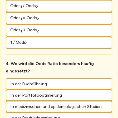
Odds
/ Odds
1
2
Odds
× Odds
1
2
Odds
+ Odds
1
2
1 / Odds
1
Wo wird die Odds Ratio besonders häufig
eingesetzt?
In der Buchführung
In der Portfoliooptimierung
In medizinischen und epidemiologischen Studien
In der Produktionsplanung