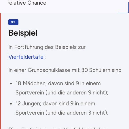
relative Chance.
Beispiel
In Fortführung des Beispiels zur
Vierfeldertafel
:
In einer Grundschulklasse mit 30 Schülern sind
18 Mädchen; davon sind 9 in einem
Sportverein (und die anderen 9 nicht);
12 Jungen; davon sind 9 in einem
Sportverein (und die anderen 3 nicht).