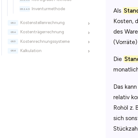
Inventurmethode
Als
Stan
Kosten, 
Kostenstellenrechnung
›
des Ware
Kostenträgerrechnung
›
(Vorräte
Kostenrechnungssysteme
›
Kalkulation
›
Die
Stan
monatlic
Das kann 
relativ k
Rohöl z. 
sich sons
Stückzahl