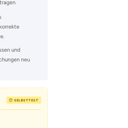
tragen.
s
 korrekte
e.
ssen und
ichungen neu