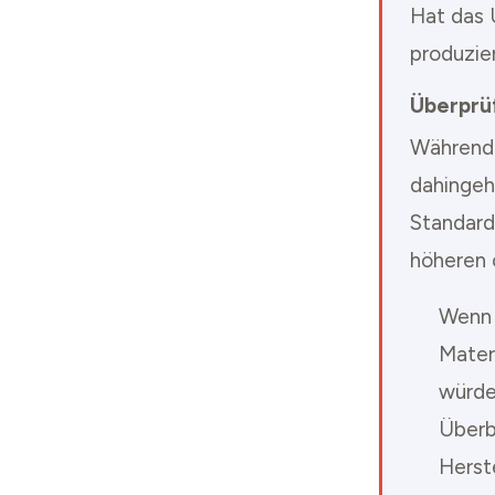
Hat das 
produzie
Überprü
Während 
dahingeh
Standard
höheren o
Wenn z
Mater
würde
Überb
Herst