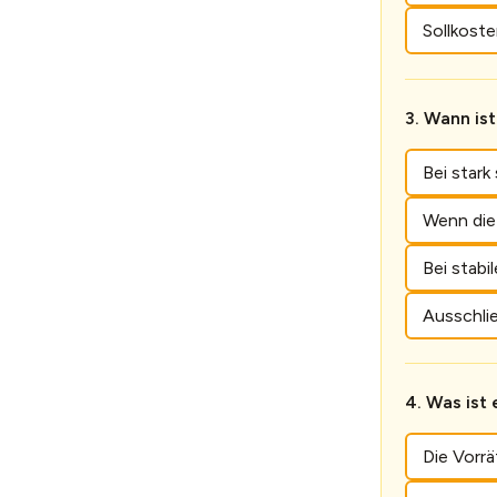
Sollkost
Wann is
Bei star
Wenn die 
Bei stabi
Ausschli
Was ist 
Die Vorr