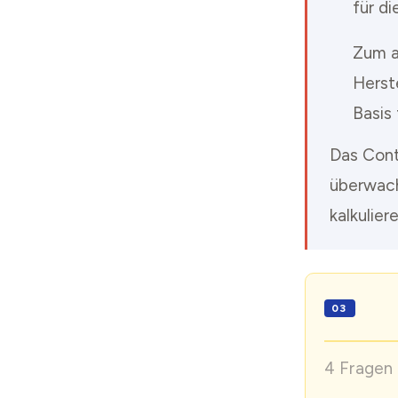
für d
Zum a
Herste
Basis 
Das Cont
überwach
kalkulier
4 Fragen 