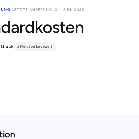
NUNG
·
LETZTE ÄNDERUNG: 24. JUNI 2026
ndardkosten
 Glück
3 Minuten Lesezeit
tion