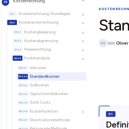
Kostenrechnung
›
KOSTENRECH
Kostenrechnung Grundlagen
›
Sta
Kostenartenrechnung
›
Kostengliederung
›
Kostenabgrenzung
›
Von
Oliver
OG
Preisermittlung
›
Kostenanalyse
›
Istkosten
Standardkosten
Sollkosten
Opportunitätskosten
Sunk Costs
Kostenfunktion
›
Skontrationsmethode
Defini
Retrograde Methode