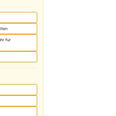
llten
hr für