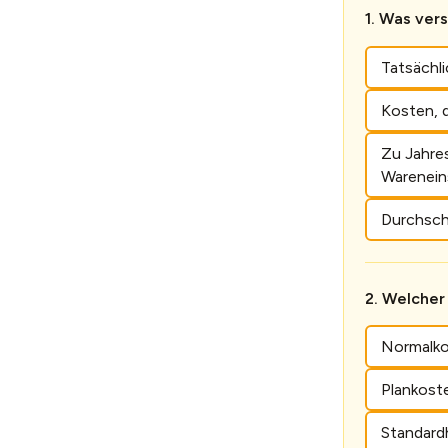
Was vers
Tatsächl
Kosten, d
Zu Jahre
Warenein
Durchsch
Welcher 
Normalk
Plankost
Standard