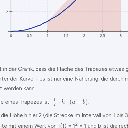
 in der Grafik, dass die Fläche des Trapezes etwas gr
nter der Kurve – es ist nur eine Näherung, die durch
rt werden kann.
1
2
⋅
h
⋅
(
a
+
b
)
he eines Trapezes ist:
.
 die Höhe h hier 2 (die Strecke im Intervall von 1 bis 3)
2
ite mit einem Wert von f(1) = 1
= 1 und b ist die re