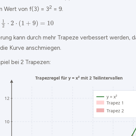
2
m Wert von f(3) = 3
= 9.
1
2
⋅
2
⋅
(
1
+
9
)
=
10
=
rung kann durch mehr Trapeze verbessert werden, da
 die Kurve anschmiegen.
piel bei 2 Trapezen: