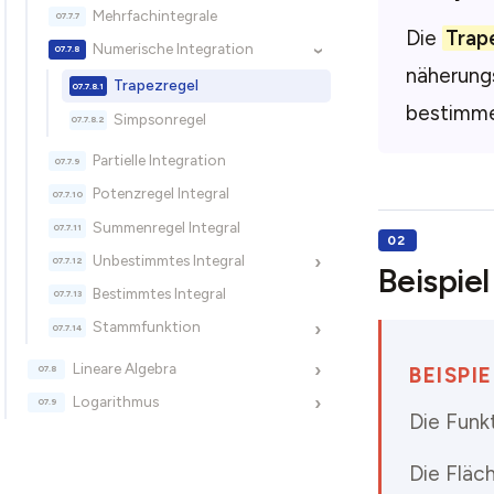
Mehrfachintegrale
Die
Trap
Numerische Integration
›
näherung
Trapezregel
bestimme
Simpsonregel
Partielle Integration
Potenzregel Integral
Summenregel Integral
Unbestimmtes Integral
›
Beispiel
Bestimmtes Integral
Stammfunktion
›
Lineare Algebra
›
BEISPI
Logarithmus
›
Die Funkt
Die Fläch