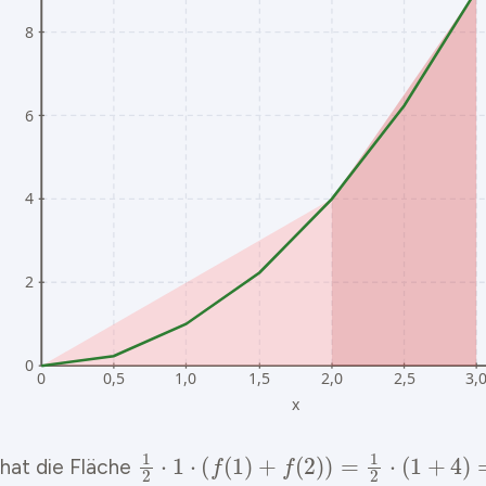
1
2
⋅
1
⋅
(
f
(
1
)
+
f
(
2
)
)
=
1
2
⋅
(
1
+
4
)
=
2.5
 hat die Fläche