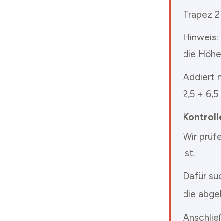
Trapez 2
Hinweis:
die Höhe
Addiert 
2,5 + 6,5 
Kontroll
Wir prüf
ist.
Dafür su
die abgel
Anschlie