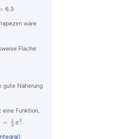
 Trapezen wäre
sweise Fläche:
ne gute Näherung
 eine Funktion,
=
1
3
x
3
.
ntegral
):