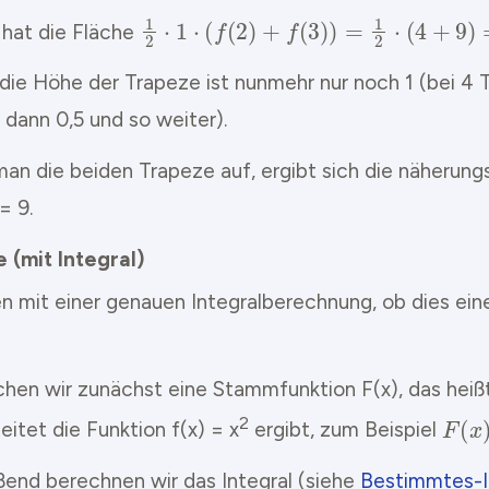
1
2
⋅
1
⋅
(
f
(
2
)
+
f
(
3
)
)
=
1
2
⋅
(
4
+
9
)
=
6.5
 hat die Fläche
 die Höhe der Trapeze ist nunmehr nur noch 1 (bei 4
 dann 0,5 und so weiter).
man die beiden Trapeze auf, ergibt sich die näherung
= 9.
e (mit Integral)
en mit einer genauen Integralberechnung, ob dies ei
chen wir zunächst eine Stammfunktion F(x), das heißt
F
(
x
)
2
eitet die Funktion f(x) = x
ergibt, zum Beispiel
ßend berechnen wir das Integral (siehe
Bestimmtes-I