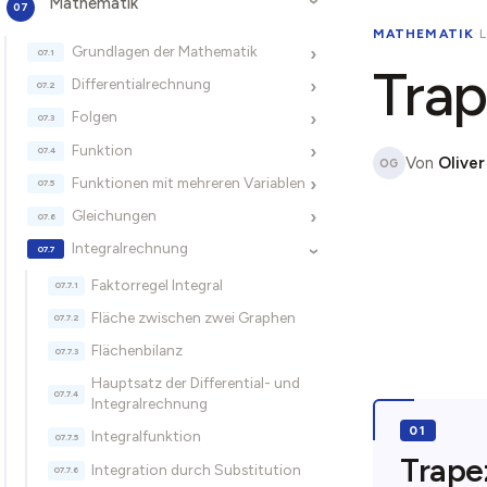
Mathematik
›
MATHEMATIK
·
Grundlagen der Mathematik
›
Trap
Differentialrechnung
›
Folgen
›
Funktion
›
Von
Oliver
OG
Funktionen mit mehreren Variablen
›
Gleichungen
›
Integralrechnung
›
Faktorregel Integral
Fläche zwischen zwei Graphen
Flächenbilanz
Hauptsatz der Differential- und
Integralrechnung
Integralfunktion
Trapez
Integration durch Substitution