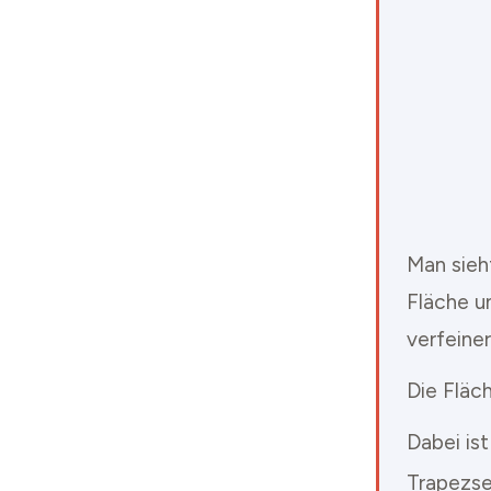
Man sieht
Fläche u
verfeine
Die Fläc
Dabei ist
Trapezse