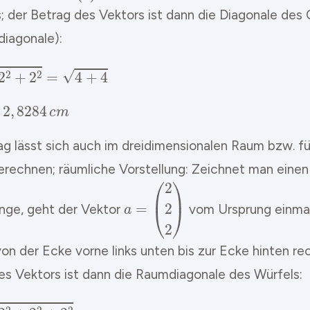
; der Betrag des Vektors ist dann die Diagonale des
diagonale):
|
a
|
=
2
2
+
2
2
=
4
+
4
=
8
=
2
,
8284
c
m
ag lässt sich auch im dreidimensionalen Raum bzw. fü
erechnen; räumliche Vorstellung: Zeichnet man einen
a
=
(
2
2
2
)
nge, geht der Vektor
vom Ursprung einmal
on der Ecke vorne links unten bis zur Ecke hinten re
es Vektors ist dann die Raumdiagonale des Würfels:
|
a
|
=
2
2
+
2
2
+
2
2