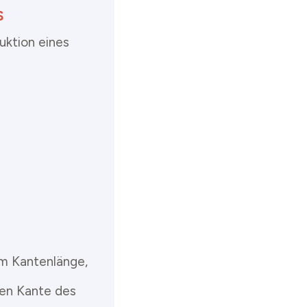
S
uktion eines
cm Kantenlänge,
ren Kante des