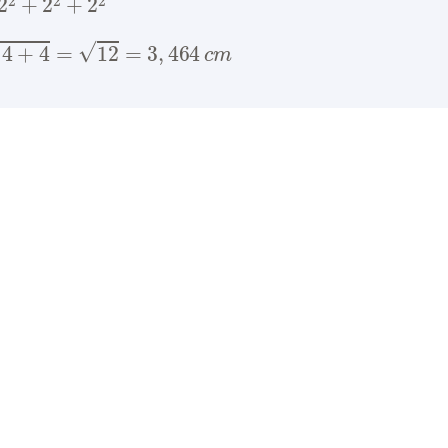
=
4
+
4
+
4
=
12
=
3
,
464
c
m