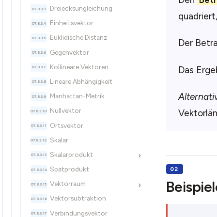
Dreiecksungleichung
quadriert
Einheitsvektor
Euklidische Distanz
Der Betra
Gegenvektor
Kollineare Vektoren
Das Ergeb
Lineare Abhängigkeit
Alternati
Manhattan-Metrik
Nullvektor
Vektorlän
Ortsvektor
Skalar
Skalarprodukt
›
Spatprodukt
Beispiel
Vektorraum
›
Vektorsubtraktion
Verbindungsvektor