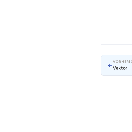
VORHERIG
←
Vektor