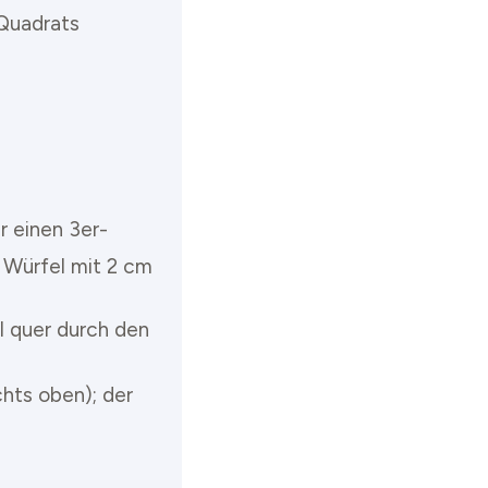
 Quadrats
r einen 3er-
 Würfel mit 2 cm
 quer durch den
chts oben); der