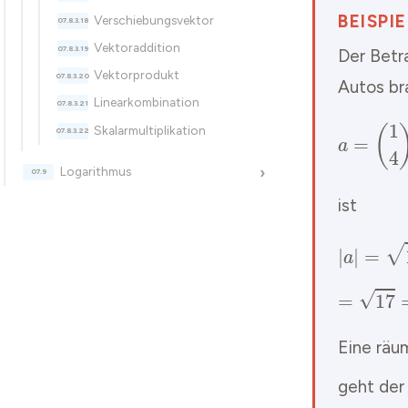
BEISPI
Verschiebungsvektor
Vektoraddition
Der Betr
Vektorprodukt
Autos br
Linearkombination
Skalarmultiplikation
Logarithmus
›
ist
Eine räu
geht der