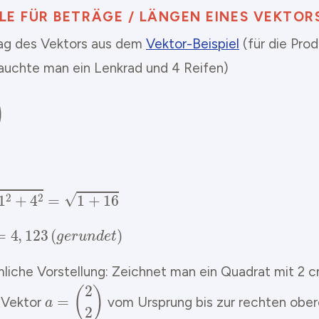
ELE FÜR BETRÄGE / LÄNGEN EINES VEKTOR
ag des Vektors aus dem
Vektor-Beispiel
(für die Prod
auchte man ein Lenkrad und 4 Reifen)
a
=
(
1
4
)
|
a
|
=
1
2
+
4
2
=
1
+
16
=
17
=
4
,
123
(
g
e
r
u
n
d
e
t
)
mliche Vorstellung: Zeichnet man ein Quadrat mit 2 
a
=
(
2
2
)
 Vektor
vom Ursprung bis zur rechten obe