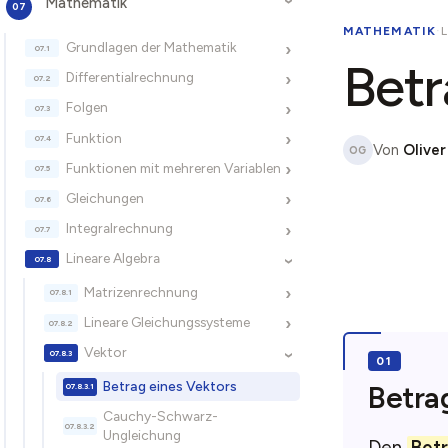
Mathematik
›
MATHEMATIK
·
Grundlagen der Mathematik
›
Betr
Differentialrechnung
›
Folgen
›
Funktion
›
Von
Oliver
OG
Funktionen mit mehreren Variablen
›
Gleichungen
›
Integralrechnung
›
Lineare Algebra
›
Matrizenrechnung
›
Lineare Gleichungssysteme
›
Vektor
›
Betrag eines Vektors
Betrag
Cauchy-Schwarz-
Ungleichung
Den
Betr