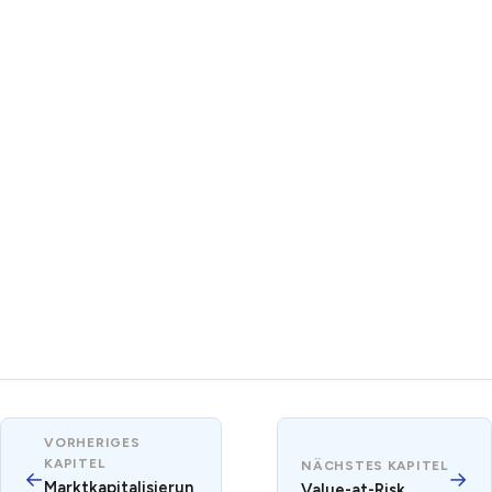
VORHERIGES
KAPITEL
NÄCHSTES KAPITEL
←
→
Marktkapitalisierun
Value-at-Risk