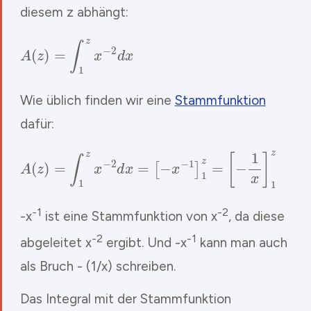
diesem z abhängt:
A
(
z
)
=
∫
1
z
x
−
2
d
x
Wie üblich finden wir eine
Stammfunktion
dafür:
A
(
z
)
=
∫
1
z
x
−
2
d
x
=
[
−
x
−
1
]
1
z
=
[
−
1
x
]
1
z
-1
-2
-x
ist eine Stammfunktion von x
, da diese
-2
-1
abgeleitet x
ergibt. Und -x
kann man auch
als Bruch - (1/x) schreiben.
Das Integral mit der Stammfunktion