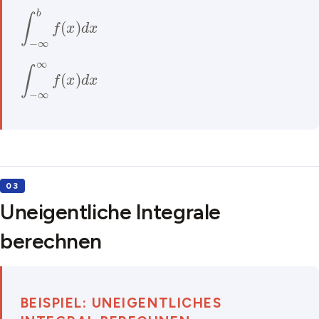
∫
−
∞
b
f
(
x
)
d
x
∫
−
∞
∞
f
(
x
)
d
x
Uneigentliche Integrale
berechnen
BEISPIEL: UNEIGENTLICHES