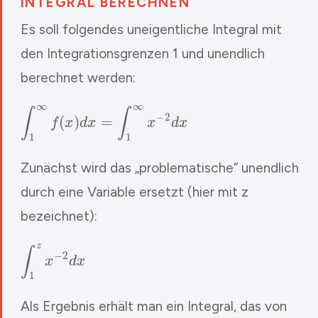
INTEGRAL BERECHNEN
Es soll folgendes uneigentliche Integral mit
den Integrationsgrenzen 1 und unendlich
berechnet werden:
∫
1
∞
f
(
x
)
d
x
=
∫
1
∞
x
−
2
d
x
Zunächst wird das „problematische“ unendlich
durch eine Variable ersetzt (hier mit z
bezeichnet):
∫
1
z
x
−
2
d
x
Als Ergebnis erhält man ein Integral, das von