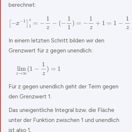
berechnet:
[
−
x
−
1
]
1
z
=
−
1
z
−
(
−
1
1
)
=
−
1
z
+
1
=
1
−
1
z
In einem letzten Schritt bilden wir den
Grenzwert für z gegen unendlich:
lim
z
→
∞
(
1
−
1
z
)
=
1
Für z gegen unendlich geht der Term gegen
den Grenzwert 1.
Das uneigentliche Integral bzw. die Fläche
unter der Funktion zwischen 1 und unendlich
ist also 1.