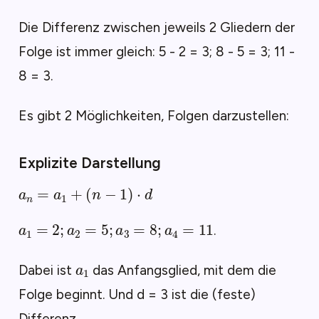
Die Differenz zwischen jeweils 2 Gliedern der
Folge ist immer gleich: 5 - 2 = 3; 8 - 5 = 3; 11 -
8 = 3.
Es gibt 2 Möglichkeiten, Folgen darzustellen:
Explizite Darstellung
a
n
=
a
1
+
(
n
−
1
)
⋅
d
a
1
=
2
;
a
2
=
5
;
a
3
=
8
;
a
4
=
11
.
a
1
Dabei ist
das Anfangsglied, mit dem die
Folge beginnt. Und d = 3 ist die (feste)
Differenz.