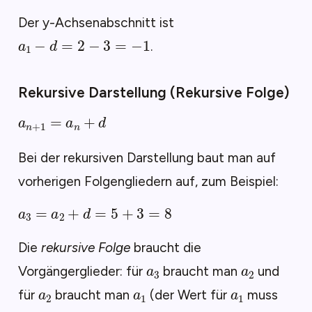
Der y-Achsenabschnitt ist
a
1
−
d
=
2
−
3
=
−
1
.
Rekursive Darstellung (Rekursive Folge)
a
n
+
1
=
a
n
+
d
Bei der rekursiven Darstellung baut man auf
vorherigen Folgengliedern auf, zum Beispiel:
a
3
=
a
2
+
d
=
5
+
3
=
8
Die
rekursive Folge
braucht die
a
3
a
2
Vorgängerglieder: für
braucht man
und
a
2
a
1
a
1
für
braucht man
(der Wert für
muss