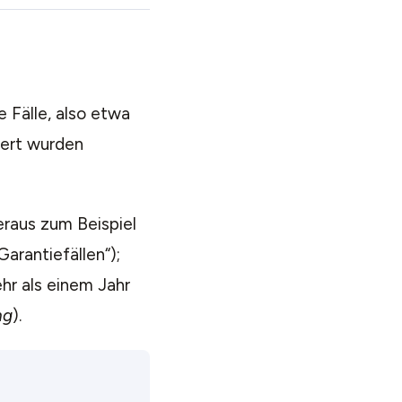
 Fälle, also etwa
iert wurden
raus zum Beispiel
arantiefällen“);
hr als einem Jahr
ng
).