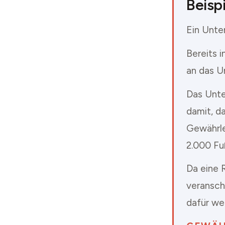
Beispi
Ein Unte
Bereits 
an das U
Das Unte
damit, da
Gewährle
2.000 F
Da eine R
veransch
dafür we