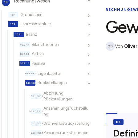
Rechnungswesen
›
RECHNUNGSW
Grundlagen
›
Gewä
Jahresabschluss
›
Bilanz
›
Bilanztheorien
›
Von
Oliver
OG
Aktiva
›
Passiva
›
Eigenkapital
›
Rückstellungen
›
Abzinsung
Rückstellungen
Ansammlungsrückstellu
ng
Drohverlustrückstellung
Defini
Pensionsrückstellungen