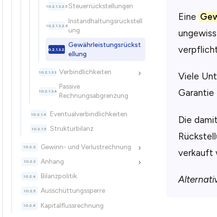
Steuerrückstellungen
Eine
Gew
Instandhaltungsrückstell
ung
ungewiss
Gewährleistungsrückst
verpflich
ellung
Verbindlichkeiten
›
Viele Un
Passive
Garantie
Rechnungsabgrenzung
Eventualverbindlichkeiten
Die dami
Strukturbilanz
Rückstell
Gewinn- und Verlustrechnung
›
verkauft
Anhang
›
Bilanzpolitik
Alternati
Ausschüttungssperre
Kapitalflussrechnung