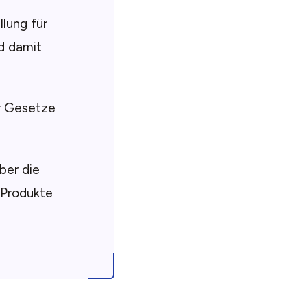
llung für
d damit
r Gesetze
ber die
 Produkte