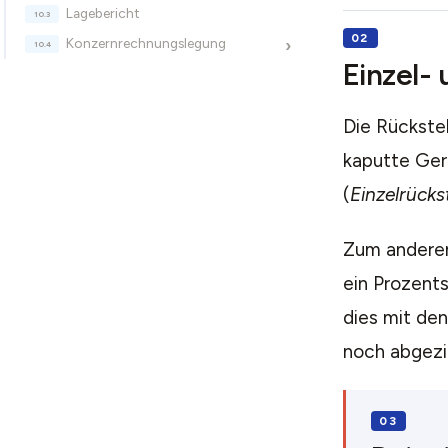
Lagebericht
Konzernrechnungslegung
›
Einzel-
Die Rückste
kaputte Ger
(
Einzelrücks
Zum anderen
ein Prozents
dies mit den
noch abgezin