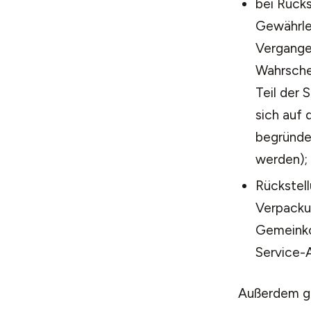
bei Rücks
Gewährlei
Vergange
Wahrschei
Teil der
sich auf
begründe
werden);
Rückstell
Verpacku
Gemeinko
Service-A
Außerdem gi