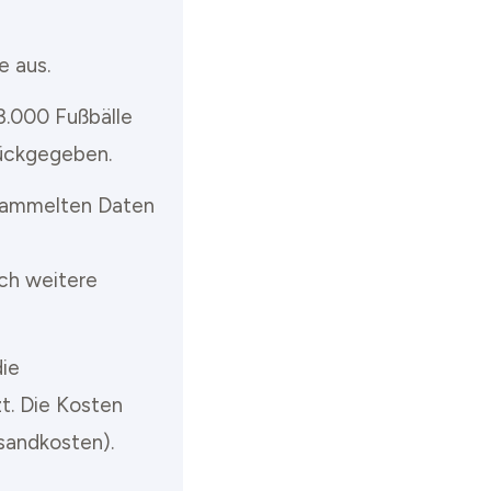
e aus.
3.000 Fußbälle
ückgegeben.
esammelten Daten
och weitere
die
t. Die Kosten
rsandkosten).