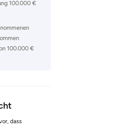
ung 100.000 €
ngenommenen
enommen
on 100.000 €
cht
vor, dass