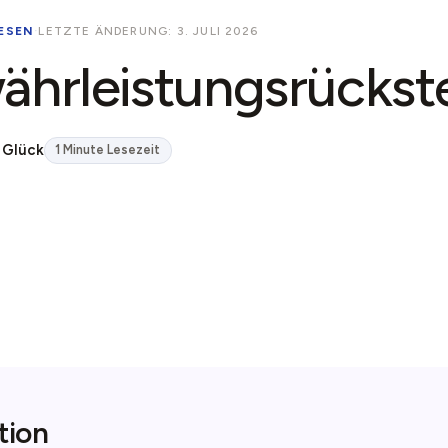
ESEN
·
LETZTE ÄNDERUNG: 3. JULI 2026
hrleistungsrückst
 Glück
1 Minute Lesezeit
tion