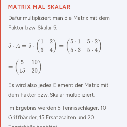
MATRIX MAL SKALAR
Dafür multipliziert man die Matrix mit dem
Faktor bzw. Skalar 5:
5
⋅
A
=
5
⋅
(
1
2
3
4
)
=
(
5
⋅
1
5
⋅
2
5
⋅
3
5
⋅
4
)
=
(
5
10
15
20
)
Es wird also jedes Element der Matrix mit
dem Faktor bzw. Skalar multipliziert.
Im Ergebnis werden 5 Tennisschläger, 10
Griffbänder, 15 Ersatzsaiten und 20