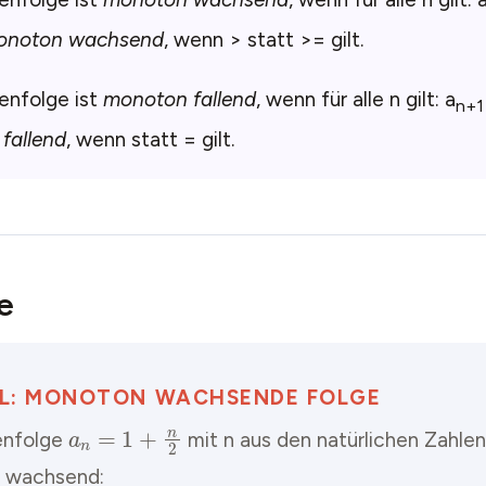
monoton wachsend
, wenn > statt >= gilt.
enfolge ist
monoton fallend
, wenn für alle n gilt: a
n+1
fallend
, wenn statt = gilt.
e
IEL: MONOTON WACHSENDE FOLGE
a
n
=
1
+
n
2
enfolge
mit n aus den natürlichen Zahlen
 wachsend: