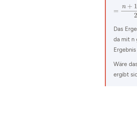
Das Erge
da mit n
Ergebnis 
Wäre das
ergibt si