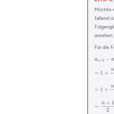
Möchte m
fallend 
Folgengl
ansehen.
Für die F