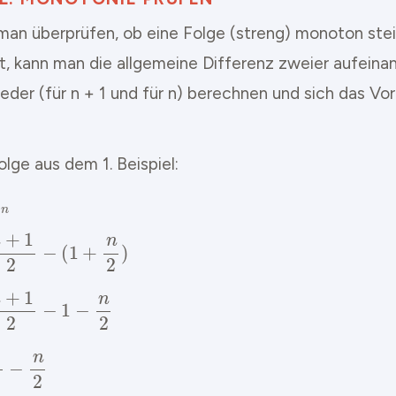
an überprüfen, ob eine Folge (streng) monoton ste
ist, kann man die allgemeine Differenz zweier aufein
ieder (für n + 1 und für n) berechnen und sich das Vo
olge aus dem 1. Beispiel:
a
n
+
1
−
a
n
=
1
+
n
+
1
2
−
(
1
+
n
2
)
=
1
+
n
+
1
2
−
1
−
n
2
=
n
+
1
2
−
n
2