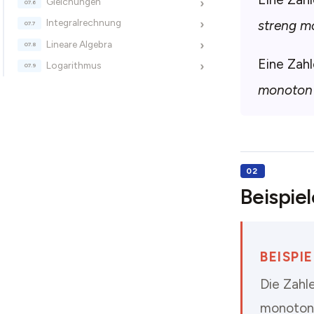
Gleichungen
›
Integralrechnung
›
streng 
Lineare Algebra
›
Eine Zahl
Logarithmus
›
monoton 
Beispiel
BEISP
Die Zahl
monoton