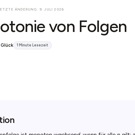
LETZTE ÄNDERUNG: 9. JULI 2026
tonie von Folgen
 Glück
1 Minute Lesezeit
tion
enfolge ist
monoton wachsend
, wenn für alle n gilt: 