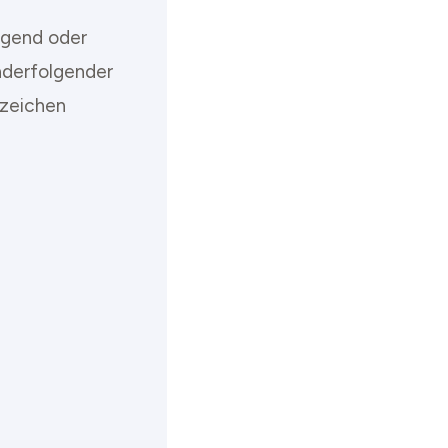
igend oder
anderfolgender
rzeichen