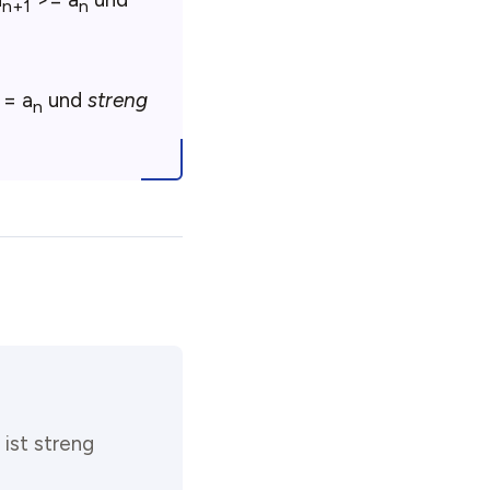
n+1
n
= a
und
streng
n
 ist streng