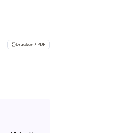
Drucken / PDF
a
>= a
und