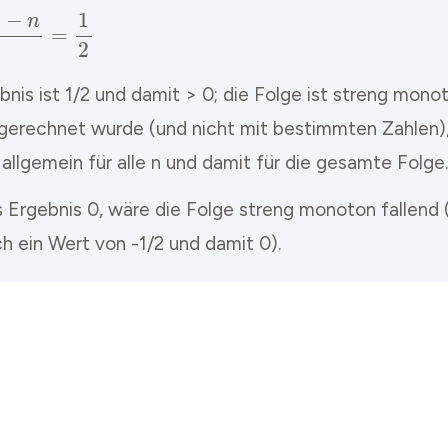
=
n
+
1
−
n
2
=
1
2
bnis ist 1/2 und damit > 0; die Folge ist streng mon
 gerechnet wurde (und nicht mit bestimmten Zahlen), 
allgemein für alle n und damit für die gesamte Folge.
 Ergebnis 0, wäre die Folge streng monoton fallend (
ch ein Wert von -1/2 und damit 0).