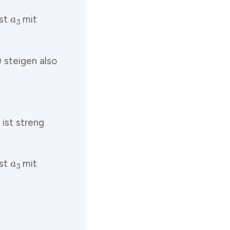
a
3
ist
mit
3
) steigen also
 ist streng
a
3
ist
mit