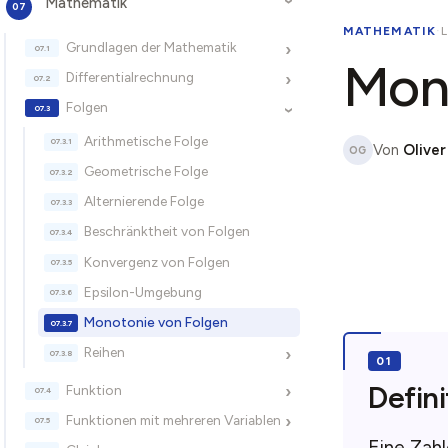
Mathematik
›
MATHEMATIK
·
Grundlagen der Mathematik
›
Mono
Differentialrechnung
›
Folgen
›
Arithmetische Folge
Von
Oliver
OG
Geometrische Folge
Alternierende Folge
Beschränktheit von Folgen
Konvergenz von Folgen
Epsilon-Umgebung
Monotonie von Folgen
Reihen
›
Defini
Funktion
›
Funktionen mit mehreren Variablen
›
Eine Zahl