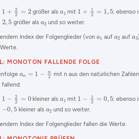
1
+
2
2
=
2
a
1
1
+
1
2
=
1
,
5
t
größer als
mit
; ebenso 
5
a
2
größer als
und so weiter.
a
1
a
2
a
gendem Index der Folgenglieder (von
auf
auf
 Werte.
EL: MONOTON FALLENDE FOLGE
a
n
=
1
−
n
2
enfolge
mit n aus den natürlichen Zahlen
fallend:
1
−
2
2
=
0
a
1
1
−
1
2
=
0
,
5
t
kleiner als
mit
; ebenso 
0
,
5
a
2
kleiner als
und so weiter.
gendem Index der Folgenglieder fallen die Werte.
EL: MONOTONIE PRÜFEN