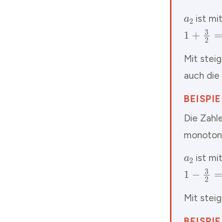
a
2
ist mi
1
+
3
2
=
2
,
Mit stei
auch die
BEISPI
Die Zahl
monoton 
a
2
ist mi
1
−
3
2
=
−
Mit stei
BEISPI