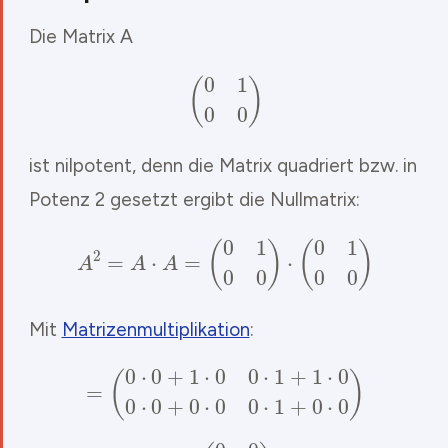
Die Matrix A
(
0
1
0
0
)
ist nilpotent, denn die Matrix quadriert bzw. in
Potenz 2 gesetzt ergibt die Nullmatrix:
A
2
=
A
⋅
A
=
(
0
1
0
0
)
⋅
(
0
1
0
0
)
Mit
Matrizenmultiplikation
:
=
(
0
⋅
0
+
1
⋅
0
0
⋅
1
+
1
⋅
0
0
⋅
0
+
0
⋅
0
0
⋅
1
+
0
⋅
0
)
=
(
0
0
0
0
)