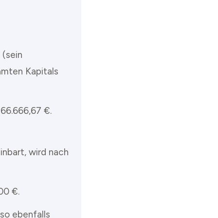
 (sein
amten Kapitals
66.666,67 €.
nbart, wird nach
00 €.
so ebenfalls