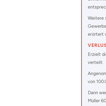
entsprec
Weitere 
Gewerbes
erörtert
VERLU
Erzielt 
verteilt.
Angenom
von 100.0
Dann wer
Müller 6