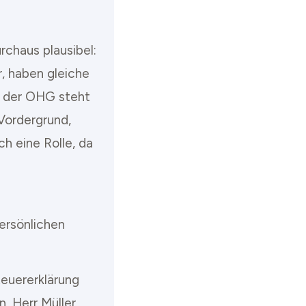
rchaus plausibel:
r, haben gleiche
ei der OHG steht
Vordergrund,
ch eine Rolle, da
ersönlichen
teuererklärung
, Herr Müller