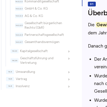
Kommanditgesellschaft
GmbH & Co. KG
Überb
AG & Co. KG
Gesellschaft bürgerlichen
Die
Gewi
Rechts (GbR)
dem Jahr
Partnerschaftsgesellschaft
Gesamthandsvermögen
Danach gi
Kapitalgesellschaft
›
Geschäftsführung und
›
Der An
Vertretung
verein
Umwandlung
›
Wurden
Vertrag
›
nach
Insolvenz
›
Gesell
Wurden