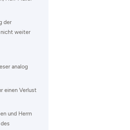
g der
nicht weiter
ieser analog
r einen Verlust
sen und Herrn
 des