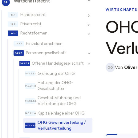
Wirtschaftsrecht
›
WIRTSCHAFTS
Handelsrecht
›
OHG 
Privatrecht
›
Rechtsformen
›
Verl
Einzelunternehmen
Personengesellschaft
›
Offene Handelsgesellschaft
›
Von
Oliver
OG
Gründung der OHG
Haftung der OHG-
Gesellschafter
Geschäftsführung und
Vertretung der OHG
Kapitaleinlage einer OHG
OHG Gewinnverteilung /
Verlustverteilung