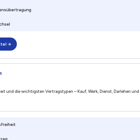
ensübertragung
chsel
tel →
5
heit und die wichtigsten Vertragstypen – Kauf, Werk, Dienst, Darlehen und
freiheit
trag