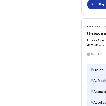
Zum Kapi
KAPITEL · 
Umwand
Fusion, Spa
dem UmwG.
6 Artikel
Fusion
Aufspal
Abspalt
Ausglie