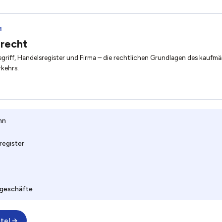
1
recht
riff, Handelsregister und Firma – die rechtlichen Grundlagen des kaufm
kehrs.
nn
register
geschäfte
tel →