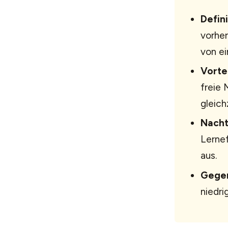
Defini
vorher
von ei
Vortei
freie 
gleich
Nacht
Lernef
aus.
Gegen
niedr