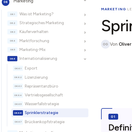
Marketing
›
MARKETING
·
LE
Was ist Marketing?
›
Spri
Strategisches Marketing
›
Käuferverhalten
›
Marktforschung
›
Von
Oliver
OG
Marketing-Mix
›
Internationalisierung
›
Export
Lizenzierung
Repräsentanzbüro
Vertriebsgesellschaft
Wasserfallstrategie
Sprinklerstrategie
Brückenkopfstrategie
Defini