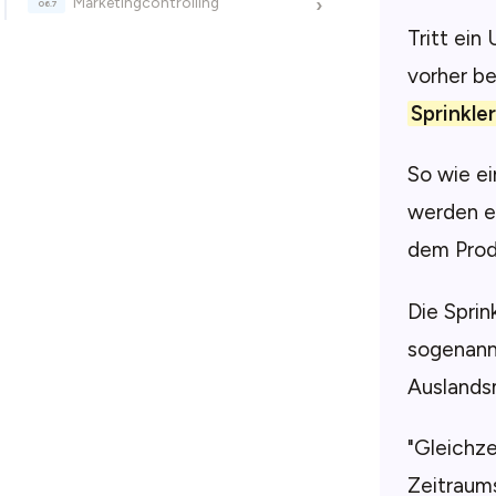
Marketingcontrolling
›
Tritt ein
vorher be
Sprinkle
So wie ei
werden e
dem Prod
Die Sprin
sogenann
Auslands
"Gleichze
Zeitraums