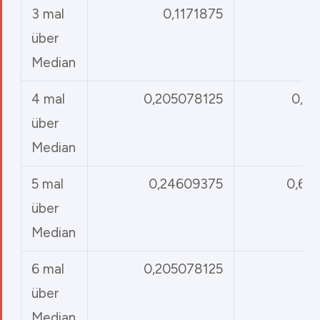
3 mal
0,1171875
über
Median
4 mal
0,205078125
0,37
über
Median
5 mal
0,24609375
0,62
über
Median
6 mal
0,205078125
über
Median