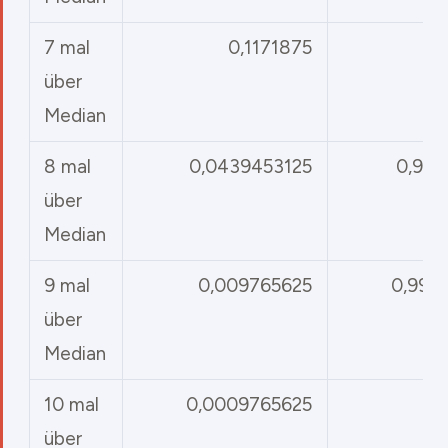
7 mal
0,1171875
0
über
Median
8 mal
0,0439453125
0,989
über
Median
9 mal
0,009765625
0,999
über
Median
10 mal
0,0009765625
über