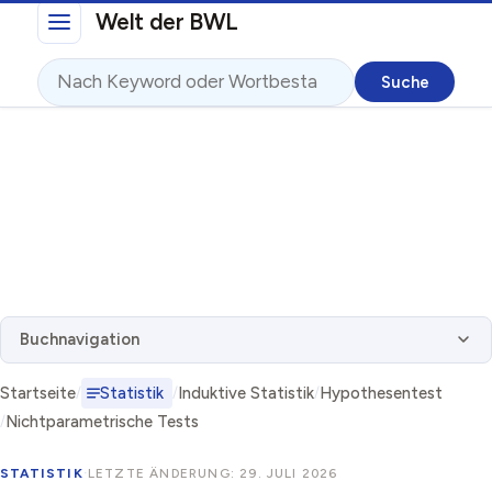
Direkt zum Inhalt
Welt der BWL
Suche
Buchnavigation
Startseite
Statistik
Induktive Statistik
Hypothesentest
Nichtparametrische Tests
STATISTIK
·
LETZTE ÄNDERUNG: 29. JULI 2026