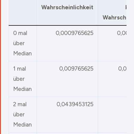
Wahrscheinlichkeit
ku
Wahrschein
0 mal
0,0009765625
0,000
über
Median
1 mal
0,009765625
0,010
über
Median
2 mal
0,0439453125
0,
über
Median