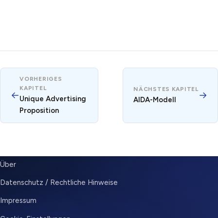
VORHERIGES
KAPITEL
NÄCHSTES KAPITEL
←
→
Unique Advertising
AIDA-Modell
Proposition
SUBMENU
Über
Datenschutz / Rechtliche Hinweise
Impressum