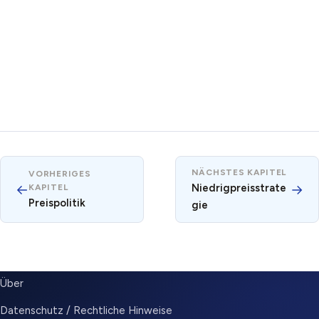
NÄCHSTES KAPITEL
VORHERIGES
←
Niedrigpreisstrate
→
KAPITEL
Preispolitik
gie
SUBMENU
Über
Datenschutz / Rechtliche Hinweise