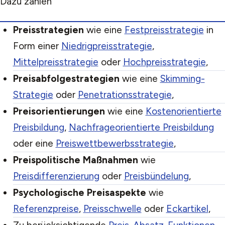
Dazu zählen
Preisstrategien
wie eine
Festpreisstrategie
in
Form einer
Niedrigpreisstrategie
,
Mittelpreisstrategie
oder
Hochpreisstrategie
,
Preisabfolgestrategien
wie eine
Skimming-
Strategie
oder
Penetrationsstrategie
,
Preisorientierungen
wie eine
Kostenorientierte
Preisbildung
,
Nachfrageorientierte Preisbildung
oder eine
Preiswettbewerbsstrategie
,
Preispolitische Maßnahmen
wie
Preisdifferenzierung
oder
Preisbündelung
,
Psychologische Preisaspekte
wie
Referenzpreise
,
Preisschwelle
oder
Eckartikel
,