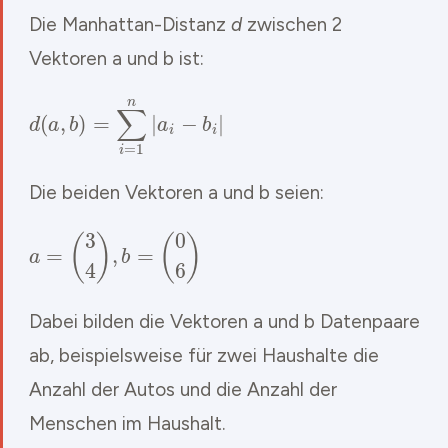
Die Manhattan-Distanz
d
zwischen 2
Vektoren a und b ist:
d
(
a
,
b
)
=
∑
i
=
1
n
|
a
i
−
b
i
|
Die beiden Vektoren a und b seien:
a
=
(
3
4
)
,
b
=
(
0
6
)
Dabei bilden die Vektoren a und b Datenpaare
ab, beispielsweise für zwei Haushalte die
Anzahl der Autos und die Anzahl der
Menschen im Haushalt.