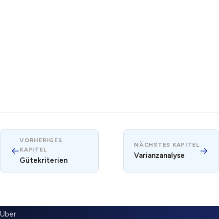
VORHERIGES
NÄCHSTES KAPITEL
←
→
KAPITEL
Varianzanalyse
Gütekriterien
SUBMENU
Über