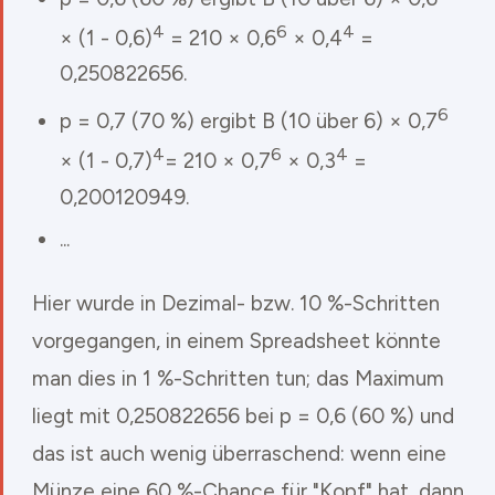
4
6
4
× (1 - 0,6)
= 210 × 0,6
× 0,4
=
0,250822656.
6
p = 0,7 (70 %) ergibt B (10 über 6) × 0,7
4
6
4
× (1 - 0,7)
= 210 × 0,7
× 0,3
=
0,200120949.
...
Hier wurde in Dezimal- bzw. 10 %-Schritten
vorgegangen, in einem Spreadsheet könnte
man dies in 1 %-Schritten tun; das Maximum
liegt mit 0,250822656 bei p = 0,6 (60 %) und
das ist auch wenig überraschend: wenn eine
Münze eine 60 %-Chance für "Kopf" hat, dann