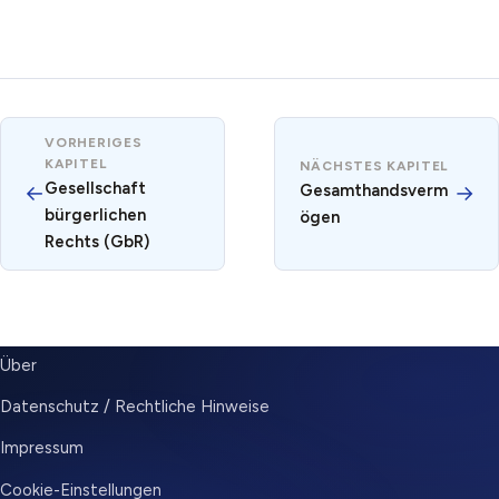
VORHERIGES
KAPITEL
NÄCHSTES KAPITEL
Gesellschaft
←
Gesamthandsverm
→
bürgerlichen
ögen
Rechts (GbR)
SUBMENU
Über
Datenschutz / Rechtliche Hinweise
Impressum
Cookie-Einstellungen