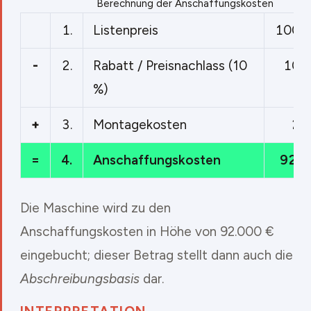
Berechnung der Anschaffungskosten
1.
Listenpreis
100.0
-
2.
Rabatt / Preisnachlass (10
10.
%)
+
3.
Montagekosten
2.
=
4.
Anschaffungskosten
92.0
Die Maschine wird zu den
Anschaffungskosten in Höhe von 92.000 €
eingebucht; dieser Betrag stellt dann auch die
Abschreibungsbasis
dar.