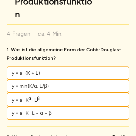
Produktionsfunktio
n
4 Fragen · ca. 4 Min.
Was ist die allgemeine Form der Cobb-Douglas-
Produktionsfunktion?
y = a · (K + L)
y = min{K/α, L/β}
α
β
y = a · K
· L
y = a · K · L − α − β