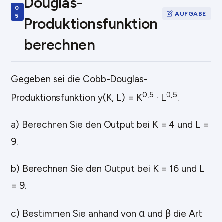
Douglas-
Produktionsfunktion
berechnen
Gegeben sei die Cobb-Douglas-
0,5
0,5
Produktionsfunktion y(K, L) = K
· L
.
a) Berechnen Sie den Output bei K = 4 und L =
9.
b) Berechnen Sie den Output bei K = 16 und L
= 9.
c) Bestimmen Sie anhand von α und β die Art