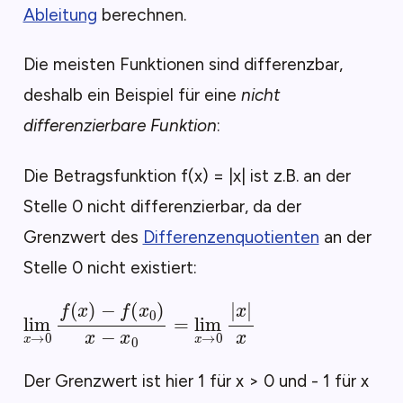
Ableitung
berechnen.
Die meisten Funktionen sind differenzbar,
deshalb ein Beispiel für eine
nicht
differenzierbare Funktion
:
Die Betragsfunktion f(x) = |x| ist z.B. an der
Stelle 0 nicht differenzierbar, da der
Grenzwert des
Differenzenquotienten
an der
Stelle 0 nicht existiert:
lim
x
→
0
f
(
x
)
−
f
(
x
0
)
x
−
x
0
=
lim
x
→
0
|
x
|
x
Der Grenzwert ist hier 1 für x > 0 und - 1 für x