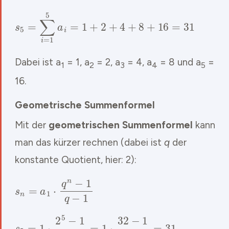
s
5
=
∑
i
=
1
5
a
i
=
1
+
2
+
4
+
8
+
16
=
31
Dabei ist a
= 1, a
= 2, a
= 4, a
= 8 und a
=
1
2
3
4
5
16.
Geometrische Summenformel
Mit der
geometrischen Summenformel
kann
man das kürzer rechnen (dabei ist
q
der
konstante Quotient, hier: 2):
s
n
=
a
1
⋅
q
n
−
1
q
−
1
s
5
=
1
⋅
2
5
−
1
2
−
1
=
1
⋅
32
−
1
1
=
31