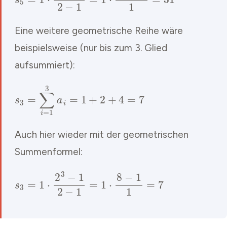
Eine weitere geometrische Reihe wäre
beispielsweise (nur bis zum 3. Glied
aufsummiert):
s
3
=
∑
i
=
1
3
a
i
=
1
+
2
+
4
=
7
Auch hier wieder mit der geometrischen
Summenformel:
s
3
=
1
⋅
2
3
−
1
2
−
1
=
1
⋅
8
−
1
1
=
7