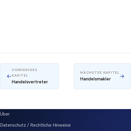
VORHERIGES
NÄCHSTES KAPITEL
←
→
KAPITEL
Handelsmakler
Handelsvertreter
SUBMENU
Über
Datenschutz / Rechtliche Hinweise