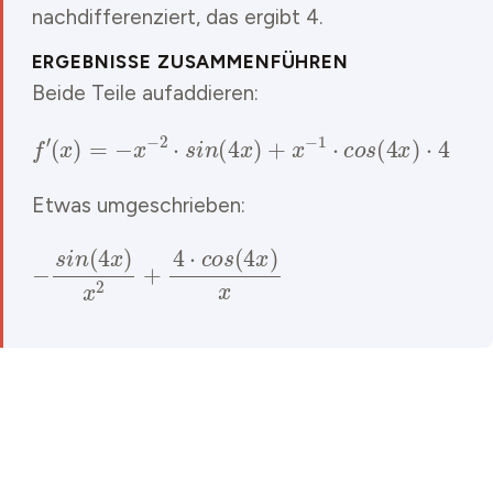
nachdifferenziert, das ergibt 4.
ERGEBNISSE ZUSAMMENFÜHREN
Beide Teile aufaddieren:
f
′
(
x
)
=
−
x
−
2
⋅
s
i
n
(
4
x
)
+
x
−
1
⋅
c
o
s
(
4
x
)
⋅
4
Etwas umgeschrieben:
−
s
i
n
(
4
x
)
x
2
+
4
⋅
c
o
s
(
4
x
)
x