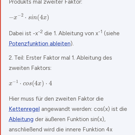
Produkts mal zweiter Faktor:
−
x
−
2
⋅
s
i
n
(
4
x
)
-2
-1
Dabei ist -x
die 1. Ableitung von x
(siehe
Potenzfunktion ableiten
).
2. Teil: Erster Faktor mal 1. Ableitung des
zweiten Faktors:
x
−
1
⋅
c
o
s
(
4
x
)
⋅
4
Hier muss für den zweiten Faktor die
Kettenregel
angewandt werden: cos(x) ist die
Ableitung
der äußeren Funktion sin(x),
anschließend wird die innere Funktion 4x