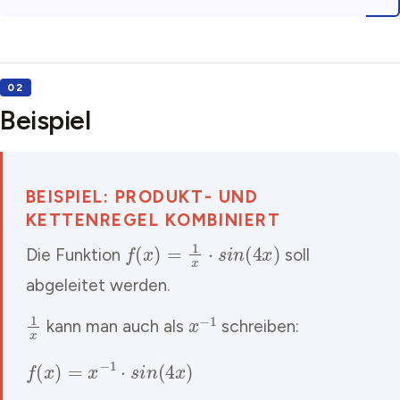
Beispiel
BEISPIEL: PRODUKT- UND
KETTENREGEL KOMBINIERT
f
(
x
)
=
1
x
⋅
s
i
n
(
4
x
)
Die Funktion
soll
abgeleitet werden.
1
x
x
−
1
kann man auch als
schreiben:
f
(
x
)
=
x
−
1
⋅
s
i
n
(
4
x
)