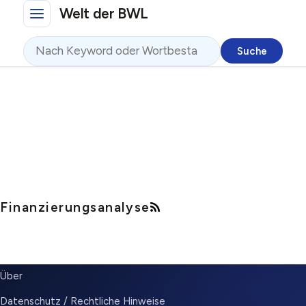
Direkt zum Inhalt
Welt der BWL
Suche
Finanzierungsanalyse
SUBMENU
Über
Datenschutz / Rechtliche Hinweise