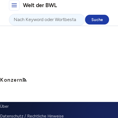
Direkt zum Inhalt
Welt der BWL
Suche
Konzern
SUBMENU
Über
Datenschutz / Rechtliche Hinweise