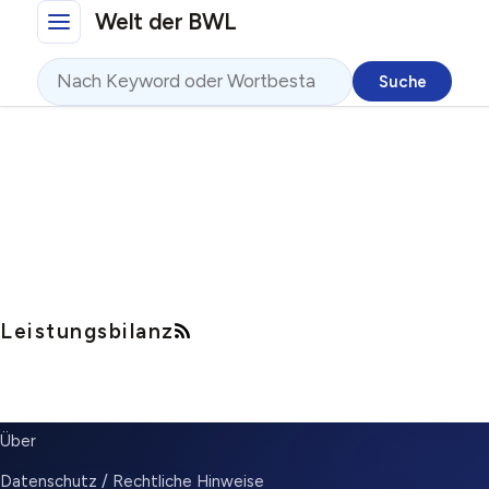
Direkt zum Inhalt
Welt der BWL
Suche
Leistungsbilanz
SUBMENU
Über
Datenschutz / Rechtliche Hinweise