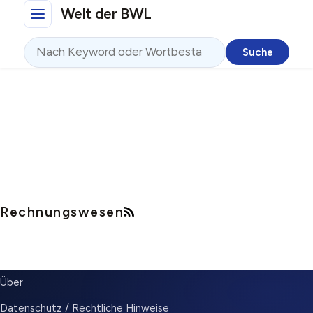
Direkt zum Inhalt
Welt der BWL
Suche
Rechnungswesen
SUBMENU
Über
Datenschutz / Rechtliche Hinweise