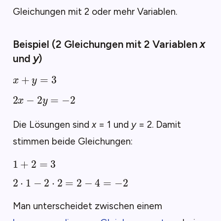
Gleichungen mit 2 oder mehr Variablen.
Beispiel (2 Gleichungen mit 2 Variablen
x
und
y
)
x
+
y
=
3
2
x
−
2
y
=
−
2
Die Lösungen sind
x
= 1 und
y
= 2. Damit
stimmen beide Gleichungen:
1
+
2
=
3
2
⋅
1
−
2
⋅
2
=
2
−
4
=
−
2
Man unterscheidet zwischen einem