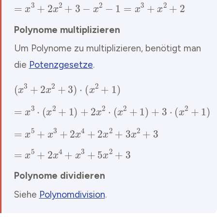
=
x
3
+
2
x
2
+
3
−
x
2
−
1
=
x
3
+
x
2
+
2
Polynome multiplizieren
Um Polynome zu multiplizieren, benötigt man
die
Potenzgesetze
.
(
x
3
+
2
x
2
+
3
)
⋅
(
x
2
+
1
)
=
x
3
⋅
(
x
2
+
1
)
+
2
x
2
⋅
(
x
2
+
1
)
+
3
⋅
(
x
2
+
1
)
=
x
5
+
x
3
+
2
x
4
+
2
x
2
+
3
x
2
+
3
=
x
5
+
2
x
4
+
x
3
+
5
x
2
+
3
Polynome dividieren
Siehe
Polynomdivision
.