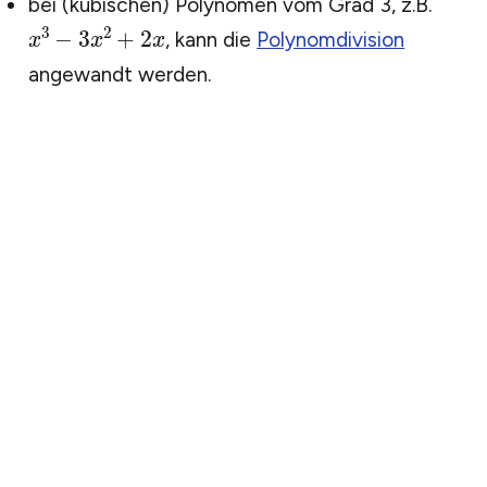
bei (kubischen) Polynomen vom Grad 3, z.B.
x
3
−
3
x
2
+
2
x
, kann die
Polynomdivision
angewandt werden.