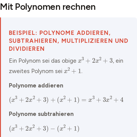
Mit Polynomen rechnen
BEISPIEL: POLYNOME ADDIEREN,
SUBTRAHIEREN, MULTIPLIZIEREN UND
DIVIDIEREN
x
3
+
2
x
2
+
3
Ein Polynom sei das obige
, ein
x
2
+
1
zweites Polynom sei
.
Polynome addieren
(
x
3
+
2
x
2
+
3
)
+
(
x
2
+
1
)
=
x
3
+
3
x
2
+
4
Polynome subtrahieren
(
x
3
+
2
x
2
+
3
)
−
(
x
2
+
1
)