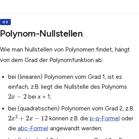
Polynom-Nullstellen
Wie man Nullstellen von Polynomen findet, hängt
von dem Grad der Polynomfunktion ab:
bei (linearen) Polynomen vom Grad 1, ist es
einfach, z.B. liegt die Nullstelle des Polynoms
2
x
−
2
bei x = 1;
bei (quadratischen) Polynomen vom Grad 2, z.B.
2
x
2
+
2
x
−
12
können z.B. die
p-q-Formel
oder
die
abc-Formel
angewandt werden;