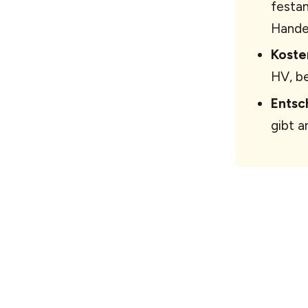
festan
Handel
Koste
HV, be
Entsc
gibt a