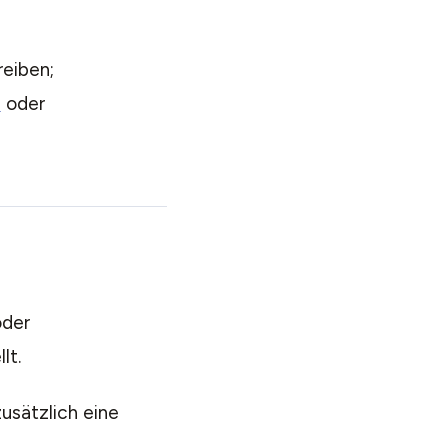
reiben;
e
oder
oder
lt.
usätzlich eine