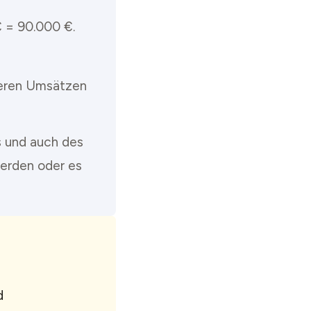
€ = 90.000 €.
igeren Umsätzen
s und auch des
werden oder es
d