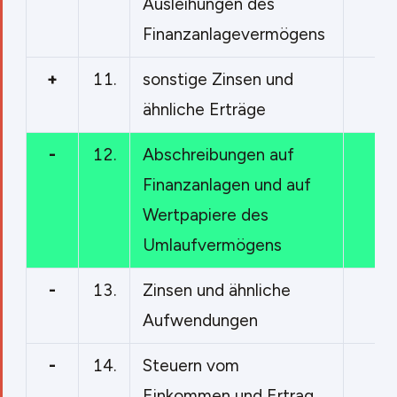
Ausleihungen des
Finanzanlagevermögens
+
11.
sonstige Zinsen und
ähnliche Erträge
-
12.
Abschreibungen auf
1
Finanzanlagen und auf
Wertpapiere des
Umlaufvermögens
-
13.
Zinsen und ähnliche
Aufwendungen
-
14.
Steuern vom
Einkommen und Ertrag