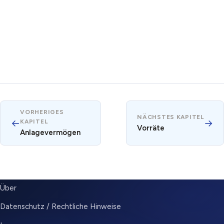
VORHERIGES
NÄCHSTES KAPITEL
←
→
KAPITEL
Vorräte
Anlagevermögen
SUBMENU
Über
Datenschutz / Rechtliche Hinweise