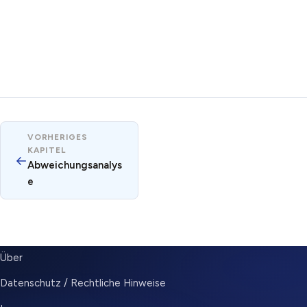
VORHERIGES
KAPITEL
←
Abweichungsanalys
e
SUBMENU
Über
Datenschutz / Rechtliche Hinweise