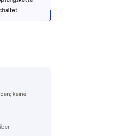
chaltet.
den; keine
über