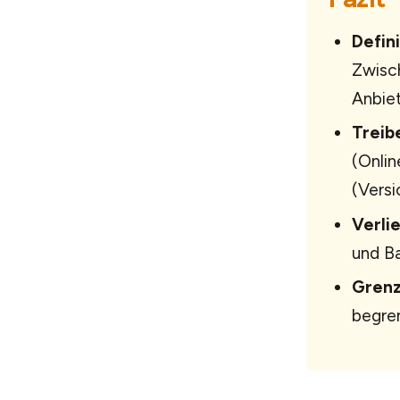
Defini
Zwisch
Anbiet
Treib
(Onlin
(Versi
Verlie
und Ba
Grenz
begren