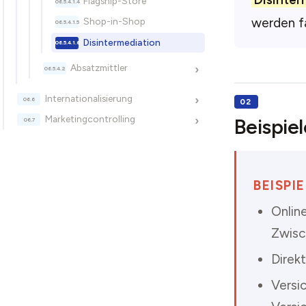
Flagship-Store
werden fa
Shop-in-Shop
Disintermediation
Absatzmittler
›
Internationalisierung
›
Marketingcontrolling
›
Beispiel
BEISPI
Onlin
Zwisc
Direk
Versi