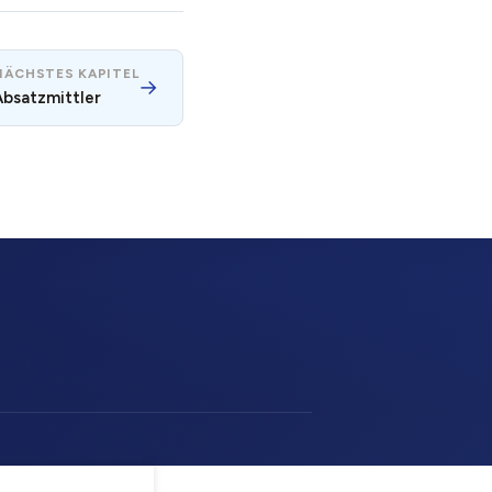
NÄCHSTES KAPITEL
→
Absatzmittler