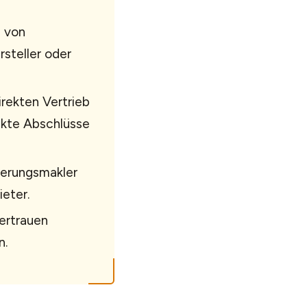
g von
steller oder
rekten Vertrieb
ekte Abschlüsse
herungsmakler
ieter.
ertrauen
n.