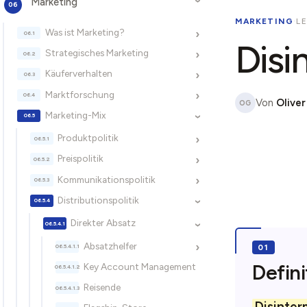
Marketing
›
MARKETING
·
LE
Was ist Marketing?
›
Disi
Strategisches Marketing
›
Käuferverhalten
›
Marktforschung
›
Von
Oliver
OG
Marketing-Mix
›
Produktpolitik
›
Preispolitik
›
Kommunikationspolitik
›
Distributionspolitik
›
Direkter Absatz
›
Absatzhelfer
›
Defini
Key Account Management
Reisende
Disinter