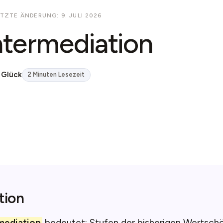
TZTE ÄNDERUNG: 9. JULI 2026
ntermediation
 Glück
2 Minuten Lesezeit
tion
mediation
bedeutet: Stufen der bisherigen Wertsch