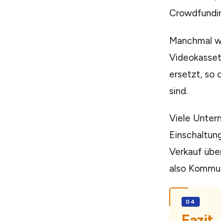
Crowdfundin
Manchmal wi
Videokassett
ersetzt, so 
sind.
Viele Untern
Einschaltun
Verkauf übe
also Kommuni
Fazit