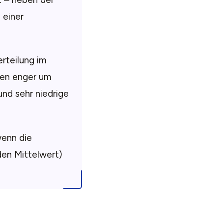
 einer
erteilung im
egen enger um
und sehr niedrige
wenn die
den Mittelwert)