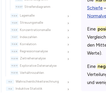
Streifendiagramm
Schiefe
–
Normalve
Lagemaße
›
Streuungsmaße
›
Eine
posi
Konzentrationsmaße
›
Vergleich
Indexzahlen
›
Korrelation
›
den Mitte
Regressionsanalyse
›
Werte).
Zeitreihenanalyse
›
Eine
neg
Explorative Datenanalyse
Verhältniszahlen
Verteilun
Wahrscheinlichkeitsrechnung
und wenig
›
Induktive Statistik
›