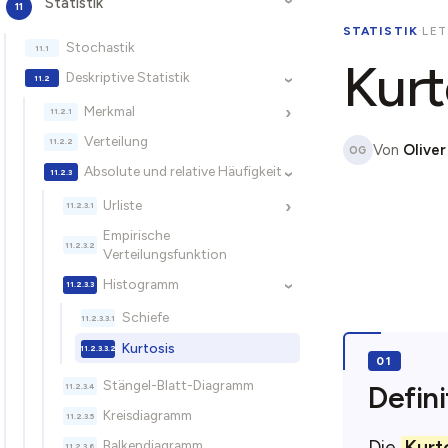
Statistik
›
STATISTIK
·
LET
Stochastik
Kurt
Deskriptive Statistik
›
Merkmal
›
Verteilung
Von
Oliver
OG
Absolute und relative Häufigkeit
›
Urliste
›
Empirische
Verteilungsfunktion
Histogramm
›
Schiefe
Kurtosis
Stängel-Blatt-Diagramm
Defini
Kreisdiagramm
Die
Kurt
Balkendiagramm