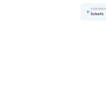
VORHERIG
←
Schiefe