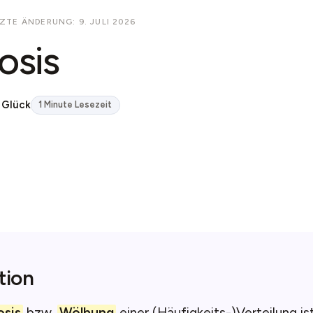
ZTE ÄNDERUNG: 9. JULI 2026
osis
 Glück
1 Minute Lesezeit
tion
osis
bzw.
Wölbung
einer (Häufigkeits-)Verteilung is