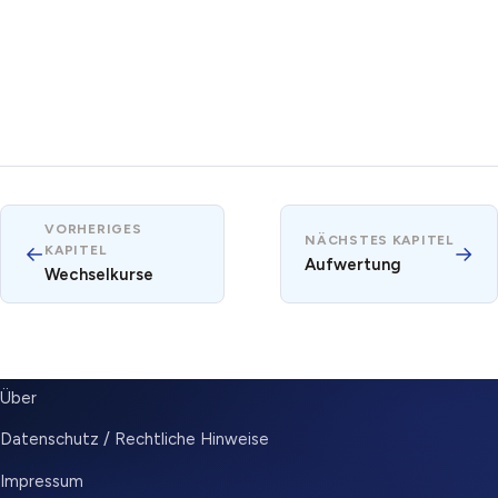
VORHERIGES
NÄCHSTES KAPITEL
←
→
KAPITEL
Aufwertung
Wechselkurse
SUBMENU
Über
Datenschutz / Rechtliche Hinweise
Impressum