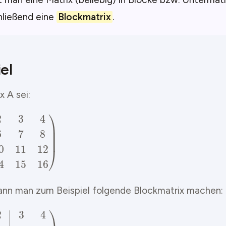
hließend eine
Blockmatrix
.
el
x A sei:
(
1
2
3
4
5
6
7
8
9
10
11
12
13
14
15
16
)
ann man zum Beispiel folgende Blockmatrix machen:
(
1
2
3
4
5
6
7
8
9
10
11
12
13
14
15
16
)